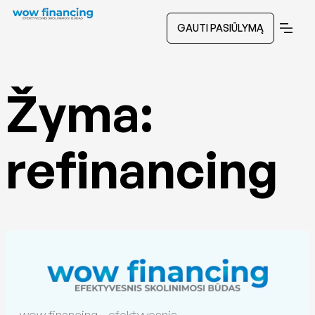
GAUTI PASIŪLYMĄ
Žyma:
refinancing
wow financing - efektyvesnis