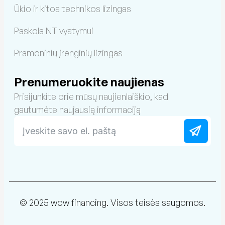
Ūkio ir kitos technikos lizingas
Paskola NT vystymui
Pramoninių įrenginių lizingas
Prenumeruokite naujienas
Prisijunkite prie mūsų naujienlaiškio, kad
gautumėte naujausią informaciją
© 2025 wow financing. Visos teisės saugomos.