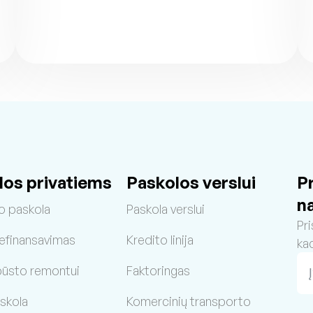
los privatiems
Paskolos verslui
P
n
o paskola
Paskola verslui
Pri
refinansavimas
Kredito linija
ka
būsto remontui
Faktoringas
skola
Komercinių transporto