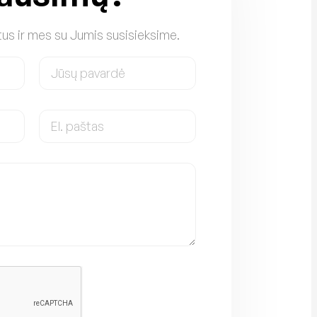
us ir mes su Jumis susisieksime.