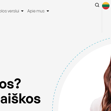
los verslui
Apie mus
los?
raiškos