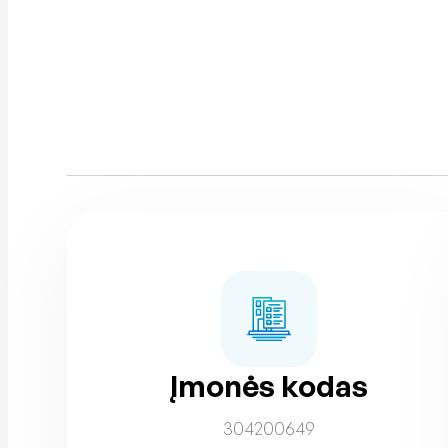
Įmonės kodas
304200649