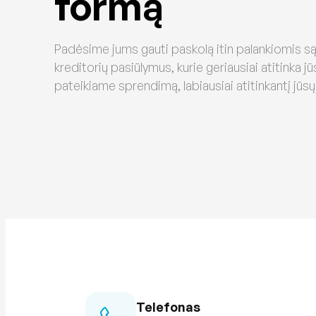
formą
Padėsime jums gauti paskolą itin palankiomis 
kreditorių pasiūlymus, kurie geriausiai atitinka jū
pateikiame sprendimą, labiausiai atitinkantį jūsų
Telefonas