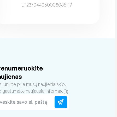
LT237044060008085119
renumeruokite
aujienas
sijunkite prie mūsų naujienlaiškio,
d gautumėte naujausią informaciją