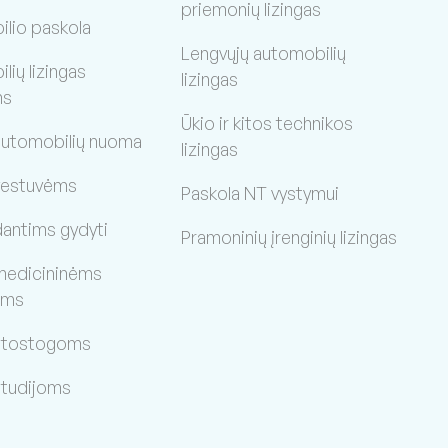
priemonių lizingas
lio paskola
Lengvųjų automobilių
ių lizingas
lizingas
ms
Ūkio ir kitos technikos
 automobilių nuoma
lizingas
vestuvėms
Paskola NT vystymui
dantims gydyti
Pramoninių įrenginių lizingas
medicininėms
oms
 atostogoms
studijoms