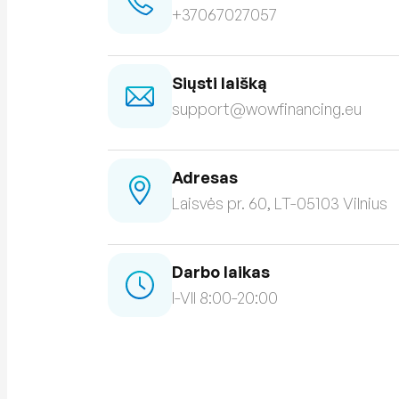
+37067027057
Siųsti laišką
support@wowfinancing.eu
Adresas
Laisvės pr. 60, LT-05103 Vilnius
Darbo laikas
I-VII 8:00-20:00