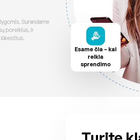
sąlygomis. Surandame
sų poreikius, ir
 lūkesčius.
Esame čia – kai
reikia
sprendimo
Turite k