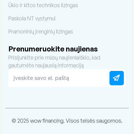
Ūkio ir kitos technikos lizingas
Paskola NT vystymui
Pramoninių įrenginių lizingas
Prenumeruokite naujienas
Prisijunkite prie mūsų naujienlaiškio, kad
gautumėte naujausią informaciją
© 2025 wow financing. Visos teisės saugomos.