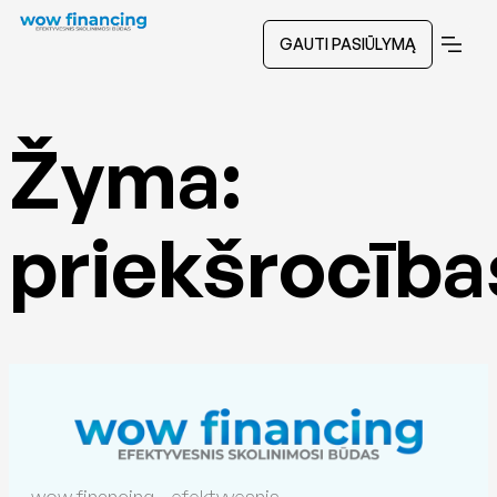
GAUTI PASIŪLYMĄ
Žyma:
priekšrocība
wow financing - efektyvesnis