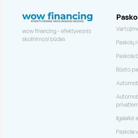
Pasko
Vartojim
wow financing - efektyvesnis
skolinimosi būdas
Paskolų 
Paskola 
Būsto pa
Automobi
Automobil
privatie
Ilgalaikė
Paskola 