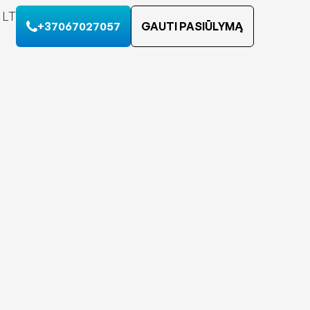
LT
+37067027057
GAUTI PASIŪLYMĄ