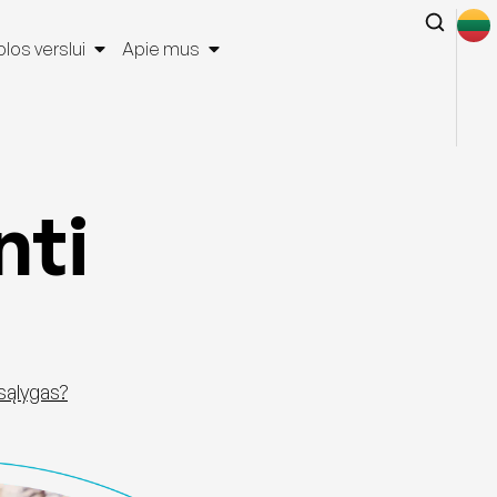
los verslui
Apie mus
nti
 sąlygas?