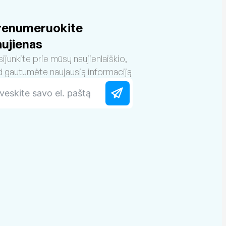
renumeruokite
aujienas
sijunkite prie mūsų naujienlaiškio,
d gautumėte naujausią informaciją