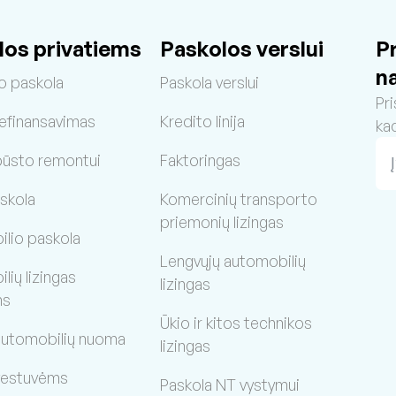
los privatiems
Paskolos verslui
P
n
o paskola
Paskola verslui
Pri
refinansavimas
Kredito linija
ka
būsto remontui
Faktoringas
skola
Komercinių transporto
priemonių lizingas
lio paskola
Lengvųjų automobilių
ių lizingas
lizingas
ms
Ūkio ir kitos technikos
 automobilių nuoma
lizingas
vestuvėms
Paskola NT vystymui