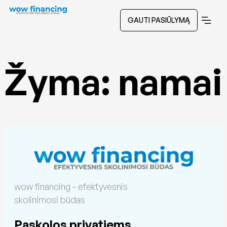
GAUTI PASIŪLYMĄ
Žyma:
namai
wow financing - efektyvesnis
skolinimosi būdas
Paskolos privatiems