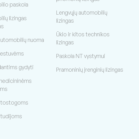
lio paskola
Lengvųjų automobilių
ių lizingas
lizingas
ms
Ūkio ir kitos technikos
 automobilių nuoma
lizingas
vestuvėms
Paskola NT vystymui
dantims gydyti
Pramoninių įrenginių lizingas
medicininėms
oms
 atostogoms
studijoms