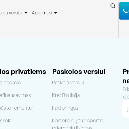
los verslui
Apie mus
los privatiems
Paskolos verslui
P
n
o paskola
Paskola verslui
Pri
refinansavimas
Kredito linija
ka
būsto remontui
Faktoringas
skola
Komercinių transporto
priemonių lizingas