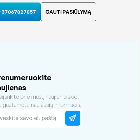
+37067027057
GAUTI PASIŪLYMĄ
renumeruokite
aujienas
sijunkite prie mūsų naujienlaiškio,
d gautumėte naujausią informaciją