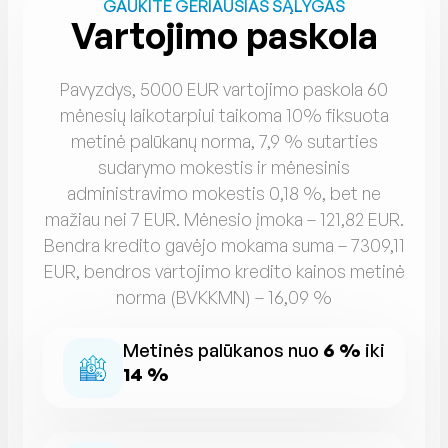
GAUKITE GERIAUSIAS SĄLYGAS
Vartojimo paskola
Pavyzdys, 5000 EUR vartojimo paskola 60
mėnesių laikotarpiui taikoma 10% fiksuota
metinė palūkanų norma, 7,9 % sutarties
sudarymo mokestis ir mėnesinis
administravimo mokestis 0,18 %, bet ne
mažiau nei 7 EUR. Mėnesio įmoka – 121,82 EUR.
Bendra kredito gavėjo mokama suma – 7309,11
EUR, bendros vartojimo kredito kainos metinė
norma (BVKKMN) – 16,09 %
Metinės palūkanos nuo
6 %
iki
14 %