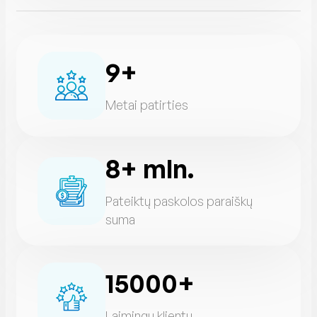
9+
Metai patirties
8+ mln.
Pateiktų paskolos paraiškų
suma
15000+
Laimingų klientų