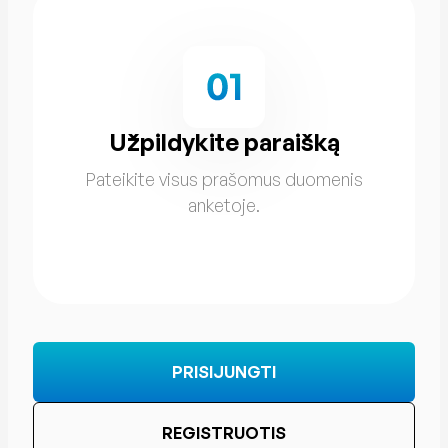
Gaukite geriausias sąlygas
Greitai įvertinus Jūsų galimybes gauti
paskolą, pateiksime palankiausius
pasiūlymus.
PRISIJUNGTI
REGISTRUOTIS