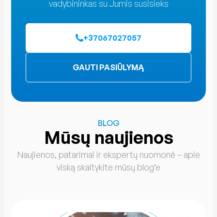
vadybininkas su Jumis susisieks
+37067027057
GAUTI PASIŪLYMĄ
BLOG
Mūsų naujienos
Naujienos, patarimai ir ekspertų nuomonė – apie
viską skaitykite mūsų blog’e