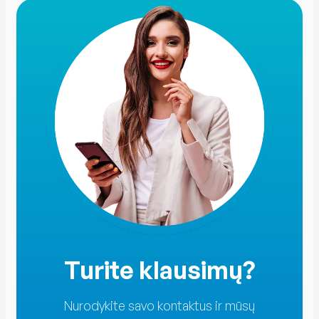
Turite klausimų?
Nurodykite savo kontaktus ir mūsų