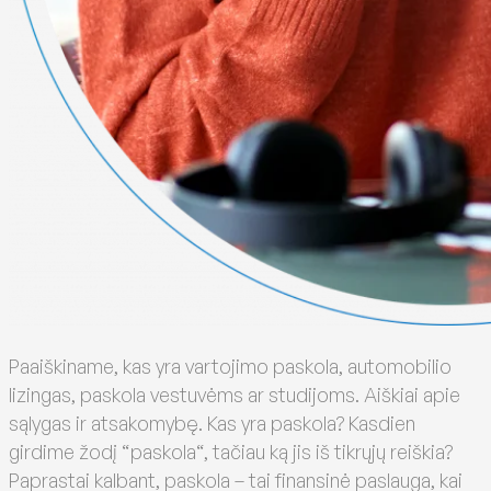
Paaiškiname, kas yra vartojimo paskola, automobilio
lizingas, paskola vestuvėms ar studijoms. Aiškiai apie
sąlygas ir atsakomybę. Kas yra paskola? Kasdien
girdime žodį “paskola“, tačiau ką jis iš tikrųjų reiškia?
Paprastai kalbant, paskola – tai finansinė paslauga, kai