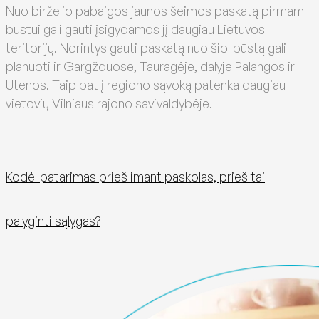
Nuo birželio pabaigos jaunos šeimos paskatą pirmam
būstui gali gauti įsigydamos jį daugiau Lietuvos
teritorijų. Norintys gauti paskatą nuo šiol būstą gali
planuoti ir Gargžduose, Tauragėje, dalyje Palangos ir
Utenos. Taip pat į regiono sąvoką patenka daugiau
vietovių Vilniaus rajono savivaldybėje.
Kodėl patarimas prieš imant paskolas, prieš tai
palyginti sąlygas?