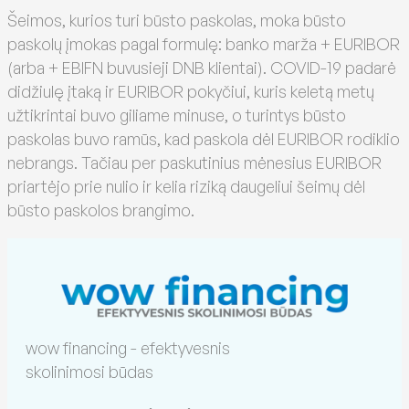
Šeimos, kurios turi būsto paskolas, moka būsto
paskolų įmokas pagal formulę: banko marža + EURIBOR
(arba + EBIFN buvusieji DNB klientai). COVID-19 padarė
didžiulę įtaką ir EURIBOR pokyčiui, kuris keletą metų
užtikrintai buvo giliame minuse, o turintys būsto
paskolas buvo ramūs, kad paskola dėl EURIBOR rodiklio
nebrangs. Tačiau per paskutinius mėnesius EURIBOR
priartėjo prie nulio ir kelia riziką daugeliui šeimų dėl
būsto paskolos brangimo.
wow financing - efektyvesnis
skolinimosi būdas