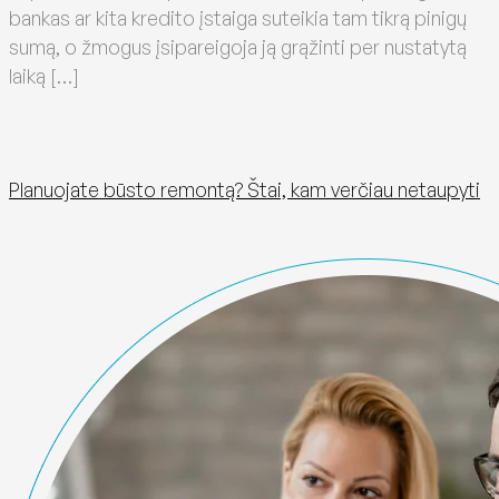
bankas ar kita kredito įstaiga suteikia tam tikrą pinigų
sumą, o žmogus įsipareigoja ją grąžinti per nustatytą
laiką […]
Planuojate būsto remontą? Štai, kam verčiau netaupyti