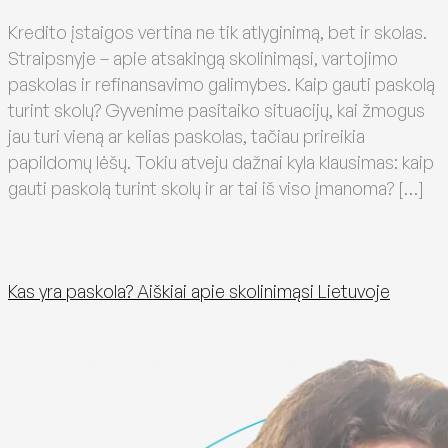
Kredito įstaigos vertina ne tik atlyginimą, bet ir skolas.
Straipsnyje – apie atsakingą skolinimąsi, vartojimo
paskolas ir refinansavimo galimybes. Kaip gauti paskolą
turint skolų? Gyvenime pasitaiko situacijų, kai žmogus
jau turi vieną ar kelias paskolas, tačiau prireikia
papildomų lėšų. Tokiu atveju dažnai kyla klausimas: kaip
gauti paskolą turint skolų ir ar tai iš viso įmanoma? […]
Kas yra paskola? Aiškiai apie skolinimąsi Lietuvoje