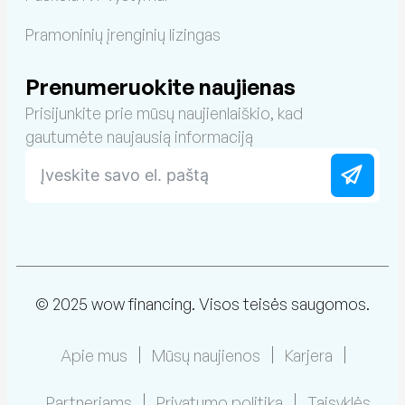
Pramoninių įrenginių lizingas
Prenumeruokite naujienas
Prisijunkite prie mūsų naujienlaiškio, kad
gautumėte naujausią informaciją
© 2025 wow financing. Visos teisės saugomos.
Apie mus
Mūsų naujienos
Karjera
Partneriams
Privatumo politika
Taisyklės