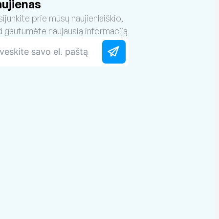
aujienas
sijunkite prie mūsų naujienlaiškio,
d gautumėte naujausią informaciją