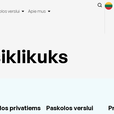
los verslui
Apie mus
siklikuks
los privatiems
Paskolos verslui
P