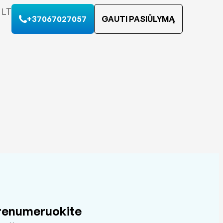
LT
+37067027057
GAUTI PASIŪLYMĄ
renumeruokite