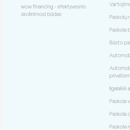
Vartojim
wow financing - efektyvesnis
skolinimosi būdas
Paskolų 
Paskola 
Būsto pa
Automobi
Automobil
privatie
Ilgalaikė
Paskola 
Paskola 
Paskola 