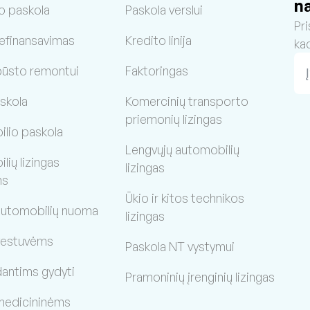
n
o paskola
Paskola verslui
Pri
refinansavimas
Kredito linija
ka
būsto remontui
Faktoringas
skola
Komercinių transporto
priemonių lizingas
lio paskola
Lengvųjų automobilių
ių lizingas
lizingas
ms
Ūkio ir kitos technikos
 automobilių nuoma
lizingas
vestuvėms
Paskola NT vystymui
dantims gydyti
Pramoninių įrenginių lizingas
medicininėms