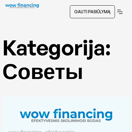
GAUTI PASIŪLYMĄ
Kategorija:
Советы
wow financing - efektyvesnis