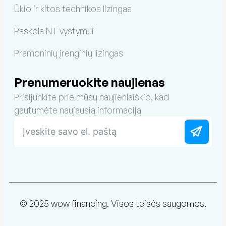
Ūkio ir kitos technikos lizingas
Paskola NT vystymui
Pramoninių įrenginių lizingas
Prenumeruokite naujienas
Prisijunkite prie mūsų naujienlaiškio, kad
gautumėte naujausią informaciją
© 2025 wow financing. Visos teisės saugomos.